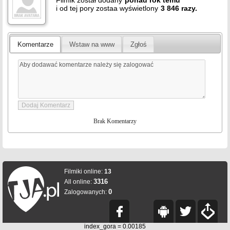
Filmik został dodany
ponad
rok
temu
i od tej pory zostaa wyświetlony
3 846 razy.
Komentarze
Wstaw na www
Zgłoś
Brak Komentarzy
Filmiki online:
13
3316
All online:
0
Zalogowanych:
index_gora = 0.00185